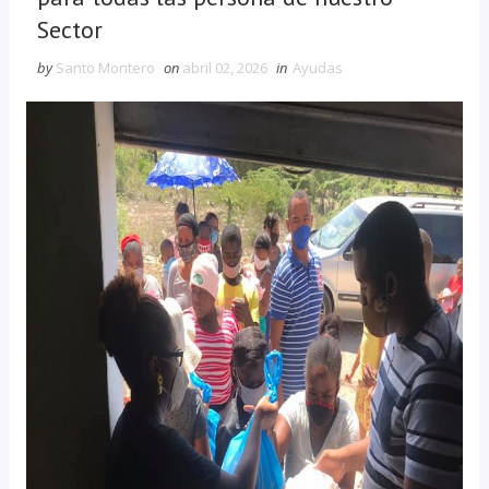
Sector
by
Santo Montero
on
abril 02, 2026
in
Ayudas